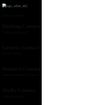
Make an enquiry!
Booking Contact
booking@iterum.it
Generic Contact
info@iterum.it
Business Contact
amministrazione@iterum.it
Media Contact
media@iterum.it