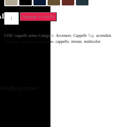
ADIO
Aggiungi al carrello
COD:
cappelli uomo
Categorie:
Accessori
,
Cappelli
Tag:
accendini
,
cappelli
,
cappellini
,
cappellino
,
cappello
,
iterum
,
multicolor
Media
partner