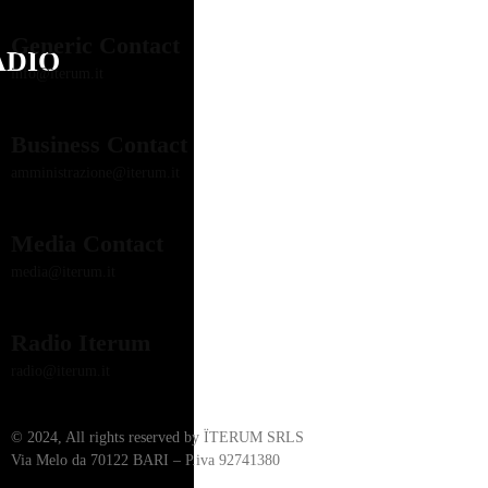
Generic Contact
ADIO
info@iterum.it
Business Contact
amministrazione@iterum.it
Media Contact
media@iterum.it
Radio Iterum
radio@iterum.it
© 2024, All rights reserved by ÏTERUM SRLS
Via Melo da 70122 BARI – P.iva 92741380