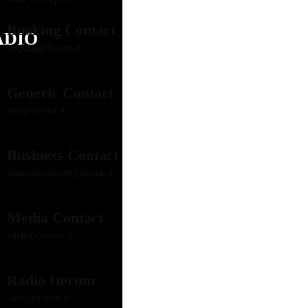
Booking Contact
ADIO
booking@iterum.it
Generic Contact
info@iterum.it
Business Contact
amministrazione@iterum.it
Media Contact
media@iterum.it
Radio Iterum
radio@iterum.it